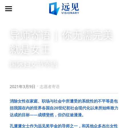
×
商品分类
加入
所有商品分类
导师寄语 | 你无需完美
社区
申请远见导师服务
就是女王
申请成为志愿者
关于
社区简介
捐赠
远见导师
文章
关于远见
国际妇女节寄语
远见学子
合作伙伴
联系
互动分享会
公示信息
·
2021年3月9日
志愿者寄语
登录远图
志愿者
消除女性在家庭、职场与社会中所遭受的系统性的不平等是包
括我国在内的世界各国自20世纪初社会现代化以来所始终致力
达成的目标——成绩斐然，但仍征途漫漫。
孔潇潇女士作为远见奖学金的导师之一，和其他众多杰出女性