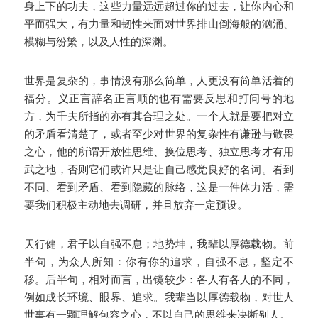
身上下的功夫，这些力量远远超过你的过去，让你内心和
平而强大，有力量和韧性来面对世界排山倒海般的汹涌、
模糊与纷繁，以及人性的深渊。
世界是复杂的，事情没有那么简单，人更没有简单活着的
福分。义正言辞名正言顺的也有需要反思和打问号的地
方，为千夫所指的亦有其合理之处。一个人就是要把对立
的矛盾看清楚了，或者至少对世界的复杂性有谦逊与敬畏
之心，他的所谓开放性思维、换位思考、独立思考才有用
武之地，否则它们或许只是让自己感觉良好的名词。看到
不同、看到矛盾、看到隐藏的脉络，这是一件体力活，需
要我们积极主动地去调研，并且放弃一定预设。
天行健，君子以自强不息；地势坤，我辈以厚德载物。前
半句，为众人所知：你有你的追求，自强不息，坚定不
移。后半句，相对而言，出镜较少：各人有各人的不同，
例如成长环境、眼界、追求。我辈当以厚德载物，对世人
世事有一颗理解包容之心，不以自己的思维来决断别人。