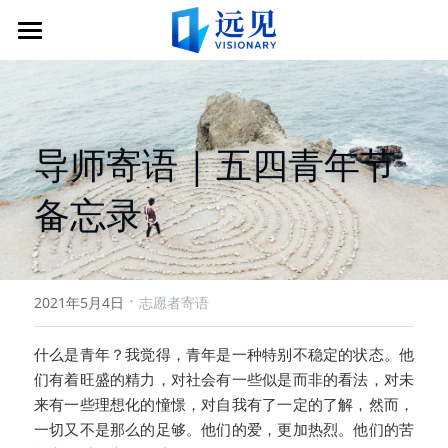
×
商品分类
加入
所有商品分类
社区
申请远见导师服务
导师寄语 | 五四青年节
申请成为志愿者
关于
社区简介
备忘录
捐赠
远见导师
文章
关于远见
远见学子
合作伙伴
联系
互动分享会
公示信息
·
2021年5月4日
志愿者寄语
登录远图
志愿者
什么是青年？我觉得，青年是一种特别不稳定的状态。他
们有着旺盛的精力，对社会有一些似是而非的看法，对未
来有一些理想化的憧憬，对自我有了一定的了解，然而，
一切又不是那么的足够。他们的爱，更加热烈。他们的苦