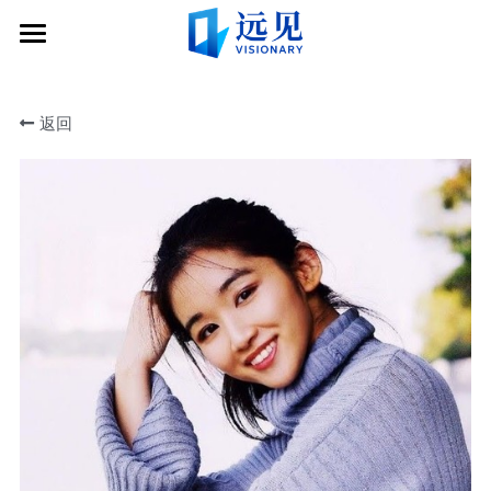
×
×
商品分类
博客分类
加入
所有商品分类
所有博客分类
返回
社区
申请远见导师服务
申请成为志愿者
关于
社区简介
捐赠
远见导师
文章
关于远见
远见学子
合作伙伴
联系
互动分享会
公示信息
登录远图
志愿者