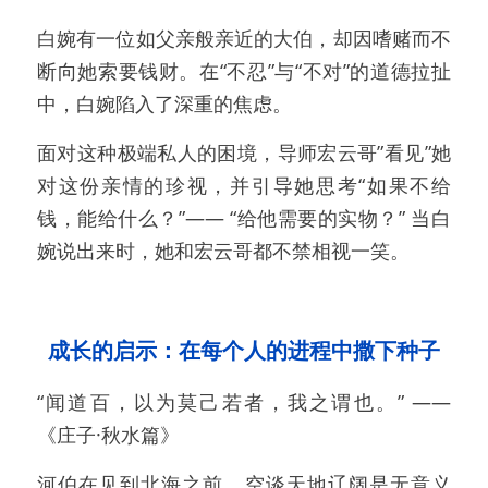
白婉有一位如父亲般亲近的大伯，却因嗜赌而不
断向她索要钱财。在“不忍”与“不对”的道德拉扯
中，白婉陷入了深重的焦虑。
面对这种极端私人的困境，导师宏云哥”看见”她
对这份亲情的珍视，并引导她思考“如果不给
钱，能给什么？”—— “给他需要的实物？” 当白
婉说出来时，她和宏云哥都不禁相视一笑。
成长的启示：在每个人的进程中撒下种子
“闻道百，以为莫己若者，我之谓也。” —— 
《庄子·秋水篇》
河伯在见到北海之前，空谈天地辽阔是无意义