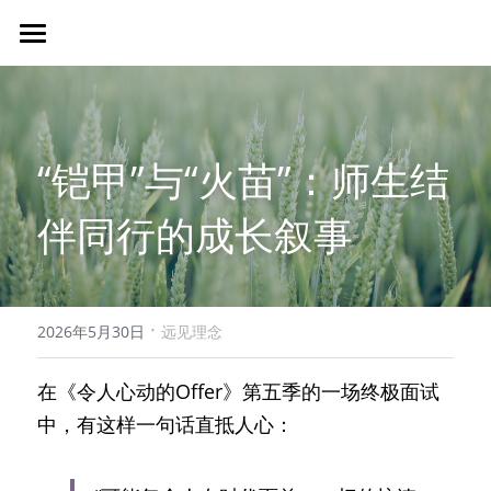
×
商品分类
加入
所有商品分类
社区
申请远见导师服务
“铠甲”与“火苗”：师生结
申请成为志愿者
关于
社区简介
伴同行的成长叙事
捐赠
远见导师
文章
关于远见
远见学子
合作伙伴
联系
互动分享会
公示信息
·
2026年5月30日
远见理念
登录远图
志愿者
在《令人心动的Offer》第五季的一场终极面试
中，有这样一句话直抵人心：