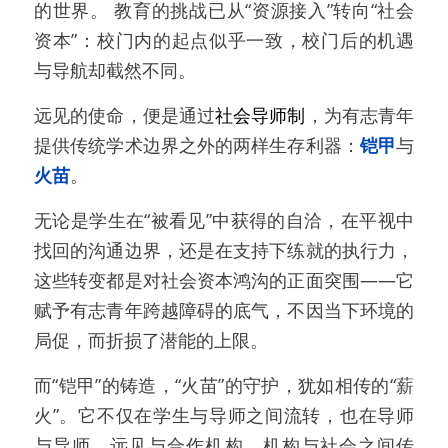
的世界。 教育的挑战已从“资源接入”转向“社会
资本”：校门内的起点似乎一致，校门后的机遇
与导航却截然不同。
远见的使命，便是通过
社会导师制
，为有志青年
提供传统学术边界之外的两样生存利器：
铠甲
与
火苗
。
无论是学生在“被看见”中获得的自洽，在平视中
找回的沟通边界，还是在支持下练就的执行力，
这些转变都是对社会资本鸿沟的正面突围——它
赋予有志青年跨越障碍的底气，不因当下环境的
局促，而折损了潜能的上限。
而“铠甲”的铸造，“火苗”的守护，犹如相传的“薪
火”。它不仅在学生与导师之间流转，也在导师
与导师、远见与合作机构、机构与社会之间传