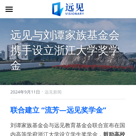
×
商品分类
加入
远见与刘谭家族基金会
所有商品分类
社区
申请远见导师服务
携手设立浙江大学奖学
申请成为志愿者
关于
社区简介
金
捐赠
远见导师
文章
关于远见
远见学子
合作伙伴
联系
互动分享会
公示信息
·
2024年9月11日
远见新闻
登录远图
志愿者
联合建立 “流芳—远见奖学金”
刘谭家族基金会与远见教育基金会联合宣布在国
内高等学府浙江大学设立学生奖学金，
鼓励高校