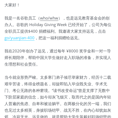
大家好！
我是一名谷歌员工（
who/whw
），也是远见教育基金会的创
办人。谷歌的 Holiday Giving Week 已经开始了，公司为每位
全职员工提供$400 捐赠福利。我邀请大家支持远见，点击 
go/yuanjian-400
，
把这一福利捐赠给远见。
我在2020年创办了远见，通过每年 ¥8000 奖学金和一对一导
师长期陪伴，帮助中国大学生做好走入职场的准备，并实现人
生理想和社会责任。
当今就业形势严峻。太多寒门弟子倾尽举家财力，经历十二载
艰辛苦读，终得金榜题名，却旋即陷入毕业既失业、学术无
门、考公无路的各种窘境。“读书改变命运”曾是支撑了无数中
下阶层家庭的信念，如今却灰飞烟灭，取而代之的是国内年轻
人普遍的焦虑、自卑和被迫躺平。在两极分化的另一端，我们
也见过太多精英，身披
职场
铠甲、战无不胜，在内心却犹如灰
烬、冷寂无光。远见做的，就是
帮助大学生装戴好职场铠甲的