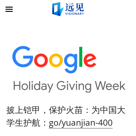
×
×
商品分类
博客分类
加入
所有商品分类
所有博客分类
社区
申请远见导师服务
申请成为志愿者
关于
社区简介
捐赠
远见导师
文章
关于远见
远见学子
合作伙伴
联系
互动分享会
公示信息
登录远图
志愿者
披上铠甲，保护火苗：为中国大
学生护航：
go/yuanjian-400